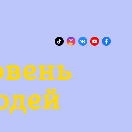
овень
юдей