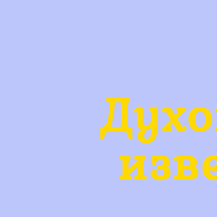
Духо
изв