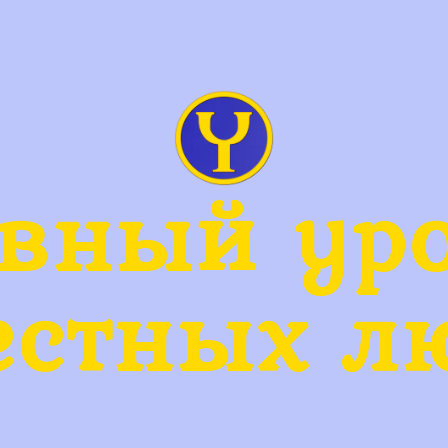
вный ур
естных л