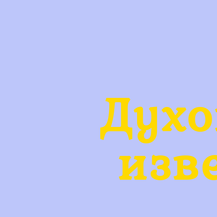
Духо
изв