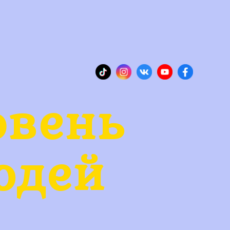
овень
юдей