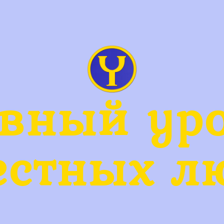
вный ур
естных л