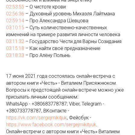
02:53:55
– О чистоте крови
02:56:36
– Духовный уровень Михаэля Лайтмана
02:59:14
– Про Александра Шевцова
03:10:15
– Суть количественно-качественных
изменений на примере развития личности человека
03:11:32
– Государство Чести для Варны Созидания
03:15:18
– Как найти своё предназначение
03:18:33
– Про Алёну Полынь
17 июня 2021 года состоялась онлайн-встреча с
автором книги «Честь» - Виталием Присяжнюком.
Вопросы к предстоящей онлайн-встрече можно уже
присылать личным сообщением:
WhatsApp - +380683778787; Viber, Telegram -
+380733778787, ВКонтакте -
https://vk.com/sergejmikitjuk​
, Фейсбук -
https://www.facebook.com/sergejmikityuk​
.
Онлайн-встречи с автором книги «Честь» Виталием