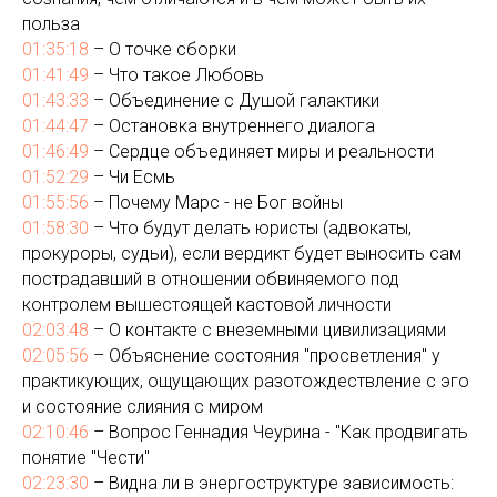
польза
01:35:18
– О точке сборки
01:41:49
– Что такое Любовь
01:43:33
– Объединение с Душой галактики
01:44:47
– Остановка внутреннего диалога
01:46:49
– Сердце объединяет миры и реальности
01:52:29
– Чи Есмь
01:55:56
– Почему Марс - не Бог войны
01:58:30
– Что будут делать юристы (адвокаты,
прокуроры, судьи), если вердикт будет выносить сам
пострадавший в отношении обвиняемого под
контролем вышестоящей кастовой личности
02:03:48
– О контакте с внеземными цивилизациями
02:05:56
– Объяснение состояния "просветления" у
практикующих, ощущающих разотождествление с эго
и состояние слияния с миром
02:10:46
– Вопрос Геннадия Чеурина - "Как продвигать
понятие "Чести"
02:23:30
– Видна ли в энергоструктуре зависимость: