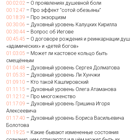
00:02:02
– О проявлениях душевной боли
00:12:47
– Про эффект "сотой обезьяны"
00:18:39
– Про экзорцизм
00:30:06
– Духовный уровень Калуцких Кирилла
00:30:44
– Вопрос об Иегове
00:45:45
– О договоре рождения и реинкарнации душ
«адамических» и «детей богов»
01:03:05
– Может ли кастовое кольцо быть
смещённым
01:04:48
– Духовный уровень Сергея Долматова
01:05:33
– Духовный уровень Ли Хунчжи
01:09:10
– Кто такой Кашпировский
01:11:15
– Духовный уровень Олега Атаманова
01:12:12
– Про многоженство
01:17:09
– Духовный уровень Гришина Игоря
Алексеевича
01:17:40
– Духовный уровень Бориса Васильевича
Болотова
01:19:25
– Какие бывают измененные состояния
сознания, чем отличаются и в чём может быть их