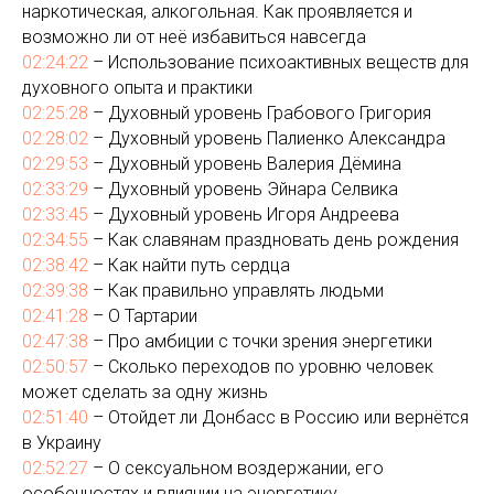
наркотическая, алкогольная. Как проявляется и
возможно ли от неё избавиться навсегда
02:24:22
– Использование психоактивных веществ для
духовного опыта и практики
02:25:28
– Духовный уровень Грабового Григория
02:28:02
– Духовный уровень Палиенко Александра
02:29:53
– Духовный уровень Валерия Дёмина
02:33:29
– Духовный уровень Эйнара Селвика
02:33:45
– Духовный уровень Игоря Андреева
02:34:55
– Как славянам праздновать день рождения
02:38:42
– Как найти путь сердца
02:39:38
– Как правильно управлять людьми
02:41:28
– О Тартарии
02:47:38
– Про амбиции с точки зрения энергетики
02:50:57
– Сколько переходов по уровню человек
может сделать за одну жизнь
02:51:40
– Отойдет ли Донбасс в Россию или вернётся
в Украину
02:52:27
– О сексуальном воздержании, его
особенностях и влиянии на энергетику